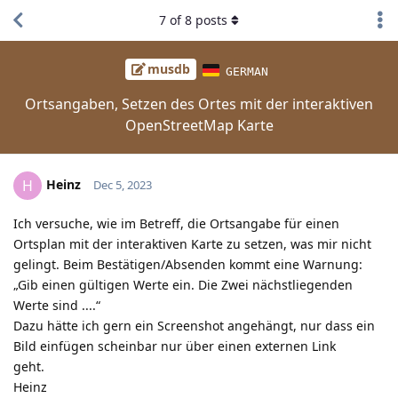
7
of
8
posts
musdb
GERMAN
Ortsangaben, Setzen des Ortes mit der interaktiven
OpenStreetMap Karte
Heinz
H
Dec 5, 2023
Ich versuche, wie im Betreff, die Ortsangabe für einen
Ortsplan mit der interaktiven Karte zu setzen, was mir nicht
gelingt. Beim Bestätigen/Absenden kommt eine Warnung:
„Gib einen gültigen Werte ein. Die Zwei nächstliegenden
Werte sind ....“
Dazu hätte ich gern ein Screenshot angehängt, nur dass ein
Bild einfügen scheinbar nur über einen externen Link
geht.
Heinz