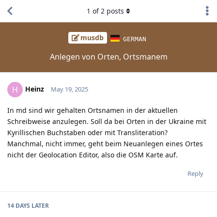
1
of
2
posts
musdb
GERMAN
Anlegen von Orten, Ortsmanem
Heinz
H
May 19, 2025
In md sind wir gehalten Ortsnamen in der aktuellen
Schreibweise anzulegen. Soll da bei Orten in der Ukraine mit
Kyrillischen Buchstaben oder mit Transliteration?
Manchmal, nicht immer, geht beim Neuanlegen eines Ortes
nicht der Geolocation Editor, also die OSM Karte auf.
Reply
14 DAYS
LATER